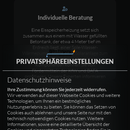
Individuelle Beratung
Eine Eisspeicherheizung setzt sich
zusammen aus einem mit Wasser gefüllten
Betontank, der etwa 4 Meter tief im
Erdreich liegt, einer Sole-Wasser-
Wärmepumpe sowie einer Solaranlage zum
Auftauen des Wassers. Dank dieser
PRIVATSPHÄRE­EINSTELLUNGEN
Komponenten können Sie von
Fördermitteln der KfW und BAFA
profitieren. Unsere Experten informieren
Datenschutzhinweise
Sie ausführlich über die verfügbaren
Förderprogramme und erstellen für Sie eine
Ihre Zustimmung können Sie jederzeit widerrufen.
transparente Kostenübersicht, ganz ohne
Wir verwenden auf dieser Webseite Cookies und weitere
Qualität von A bis Z
versteckte Überraschungen.
Technologien, um Ihnen ein bestmögliches
Nutzungserlebnis zu bieten. Sie können das Setzen von
Wir kooperieren eng mit namhaften
Cookies auch ablehnen und unsere Seite nur mit den
Herstellern und verwenden ausschließlich
technisch notwendigen Cookies nutzen. Weitere
Markenprodukte. Dadurch sichern Sie sich
Informationen, sowie eine detaillierte Übersicht der
langlebige Qualität sowie umfassende